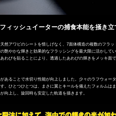
フィッシュイーターの捕食本能を掻き立
天然アワビのシートを惜しげなく、7面体構造の複数のフラッ
びの艶やかな輝きと効果的なフラッシングを最大限に活かして
然あわびを貼ることにより、透過したあわびの輝きをメッキ面
。
ルがあることで水切り性能が向上しました。少々のラフウォー
ます。ひとつひとつは、まさに翼とキールを備えたフォルムは
きが向上し、旋回時も安定した軌道を描きます。