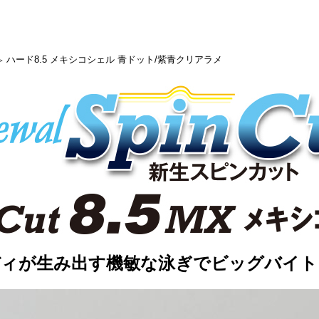
ハード8.5 メキシコシェル 青ドット/紫青クリアラメ
＞
ディが生み出す機敏な泳ぎでビッグバイト