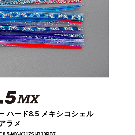
 ハード8.5 メキシコシェル
リアラメ
8.5-MX-X317SI-B33PB7