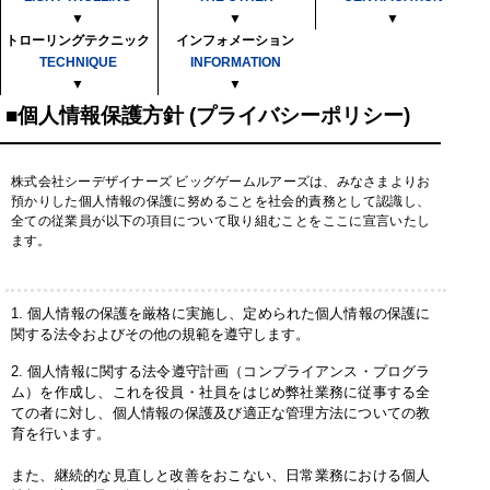
▼
▼
▼
トローリングテクニック
インフォメーション
TECHNIQUE
INFORMATION
▼
▼
■個人情報保護方針 (プライバシーポリシー)
株式会社シーデザイナーズ ビッグゲームルアーズは、みなさまよりお
預かりした個人情報の保護に努めることを社会的責務として認識し、
全ての従業員が以下の項目について取り組むことをここに宣言いたし
ます。
1. 個人情報の保護を厳格に実施し、定められた個人情報の保護に
関する法令およびその他の規範を遵守します。
2. 個人情報に関する法令遵守計画（コンプライアンス・プログラ
ム）を作成し、これを役員・社員をはじめ弊社業務に従事する全
ての者に対し、個人情報の保護及び適正な管理方法についての教
育を行います。
また、継続的な見直しと改善をおこない、日常業務における個人